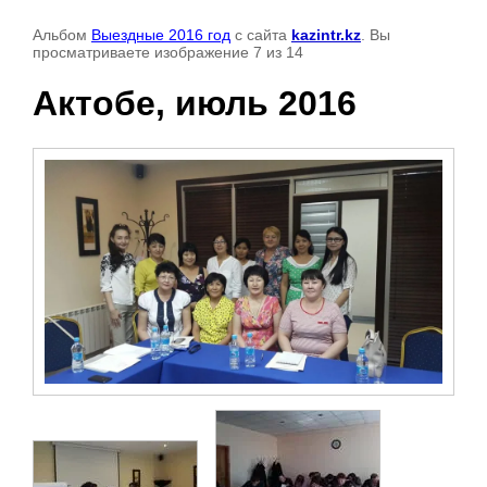
Альбом
Выездные 2016 год
с сайта
kazintr.kz
. Вы
просматриваете изображение 7 из 14
Актобе, июль 2016