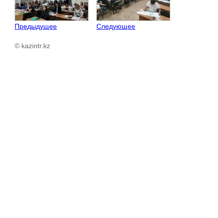
Предыдущее
Следующее
© kazintr.kz