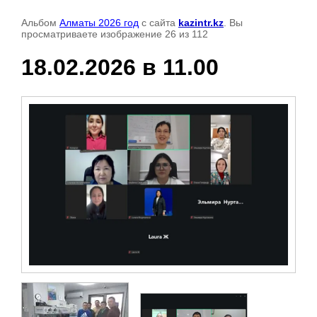
Альбом
Алматы 2026 год
с сайта
kazintr.kz
. Вы
просматриваете изображение 26 из 112
18.02.2026 в 11.00