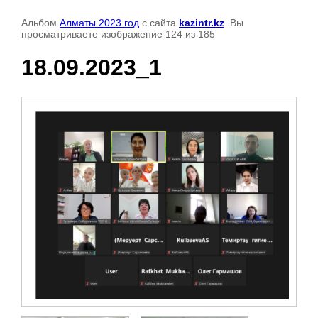
Альбом
Алматы 2023 год
с сайта
kazintr.kz
. Вы
просматриваете изображение 124 из 185
18.09.2023_1