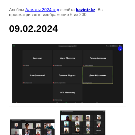
Альбом
Алматы 2024 год
с сайта
kazintr.kz
. Вы
просматриваете изображение 6 из 200
09.02.2024